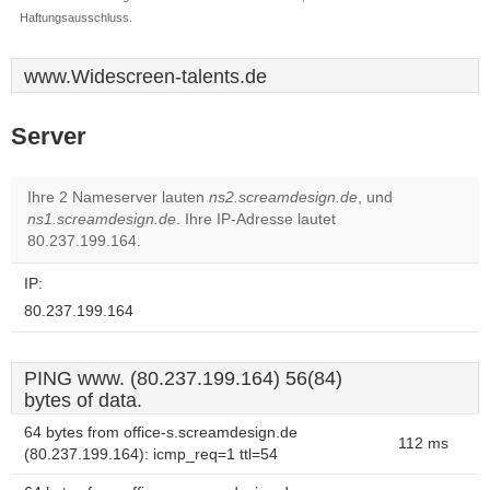
Haftungsausschluss.
www.Widescreen-talents.de
Server
Ihre 2 Nameserver lauten
ns2.screamdesign.de
, und
ns1.screamdesign.de
. Ihre IP-Adresse lautet
80.237.199.164.
IP:
80.237.199.164
PING www. (80.237.199.164) 56(84)
bytes of data.
64 bytes from office-s.screamdesign.de
112 ms
(80.237.199.164): icmp_req=1 ttl=54