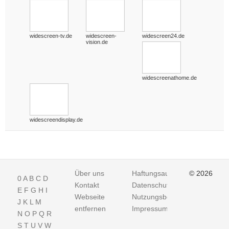
widescreen-tv.de
widescreen-
widescreen24.de
vision.de
widescreenathome.de
widescreendisplay.de
Über uns
Haftungsausschluss
© 2026
0
A
B
C
D
Kontakt
Datenschutz
E
F
G
H
I
Webseite
Nutzungsbedingungen
J
K
L
M
entfernen
Impressum
N
O
P
Q
R
S
T
U
V
W