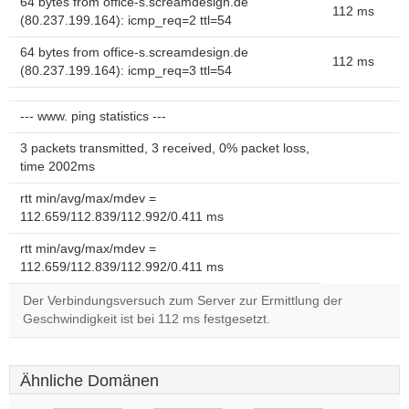
64 bytes from office-s.screamdesign.de
112 ms
(80.237.199.164): icmp_req=2 ttl=54
64 bytes from office-s.screamdesign.de
112 ms
(80.237.199.164): icmp_req=3 ttl=54
--- www. ping statistics ---
3 packets transmitted, 3 received, 0% packet loss,
time 2002ms
rtt min/avg/max/mdev =
112.659/112.839/112.992/0.411 ms
rtt min/avg/max/mdev =
112.659/112.839/112.992/0.411 ms
Der Verbindungsversuch zum Server zur Ermittlung der
Geschwindigkeit ist bei 112 ms festgesetzt.
Ähnliche Domänen