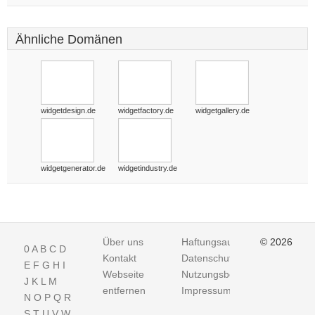
Ähnliche Domänen
widgetdesign.de
widgetfactory.de
widgetgallery.de
widgetgenerator.de
widgetindustry.de
Über uns
Haftungsausschluss
© 2026
0
A
B
C
D
Kontakt
Datenschutz
E
F
G
H
I
Webseite
Nutzungsbedingungen
J
K
L
M
entfernen
Impressum
N
O
P
Q
R
S
T
U
V
W