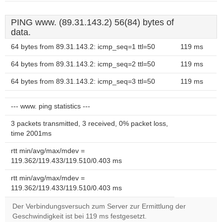
PING www. (89.31.143.2) 56(84) bytes of
data.
64 bytes from 89.31.143.2: icmp_seq=1 ttl=50
119 ms
64 bytes from 89.31.143.2: icmp_seq=2 ttl=50
119 ms
64 bytes from 89.31.143.2: icmp_seq=3 ttl=50
119 ms
--- www. ping statistics ---
3 packets transmitted, 3 received, 0% packet loss,
time 2001ms
rtt min/avg/max/mdev =
119.362/119.433/119.510/0.403 ms
rtt min/avg/max/mdev =
119.362/119.433/119.510/0.403 ms
Der Verbindungsversuch zum Server zur Ermittlung der
Geschwindigkeit ist bei 119 ms festgesetzt.