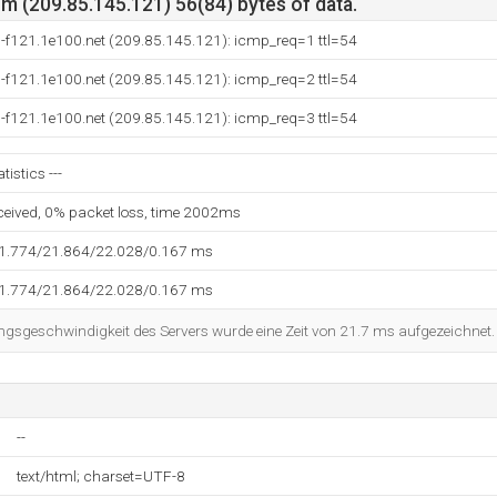
m (209.85.145.121) 56(84) bytes of data.
-f121.1e100.net (209.85.145.121): icmp_req=1 ttl=54
-f121.1e100.net (209.85.145.121): icmp_req=2 ttl=54
-f121.1e100.net (209.85.145.121): icmp_req=3 ttl=54
tistics ---
eceived, 0% packet loss, time 2002ms
21.774/21.864/22.028/0.167 ms
21.774/21.864/22.028/0.167 ms
ngsgeschwindigkeit des Servers wurde eine Zeit von 21.7 ms aufgezeichnet.
--
text/html; charset=UTF-8