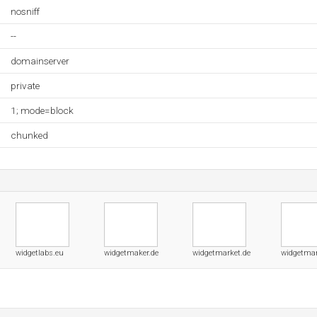
nosniff
--
domainserver
private
1; mode=block
chunked
widgetlabs.eu
widgetmaker.de
widgetmarket.de
widgetmar