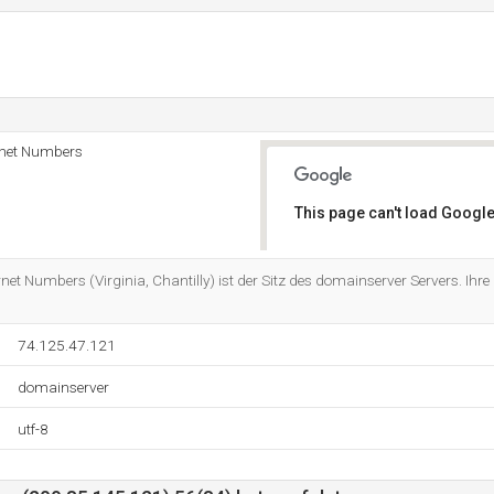
rnet Numbers
This page can't load Google
Do you own this website?
net Numbers (Virginia, Chantilly) ist der Sitz des domainserver Servers. Ihre 
74.125.47.121
domainserver
utf-8