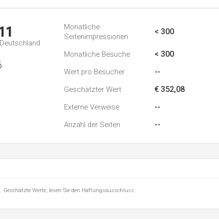
Monatliche
11
< 300
Seitenimpressionen
n Deutschland
< 300
Monatliche Besuche
6
--
Wert pro Besucher
€ 352,08
Geschätzter Wert
--
Externe Verweise
--
Anzahl der Seiten
8 . Geschätzte Werte, lesen Sie den Haftungsausschluss.