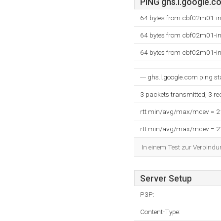
PING ghs.l.google.co
64 bytes from cbf02m01-in
64 bytes from cbf02m01-in
64 bytes from cbf02m01-in
--- ghs.l.google.com ping sta
3 packets transmitted, 3 r
rtt min/avg/max/mdev = 
rtt min/avg/max/mdev = 
In einem Test zur Verbindu
Server Setup
P3P:
Content-Type: