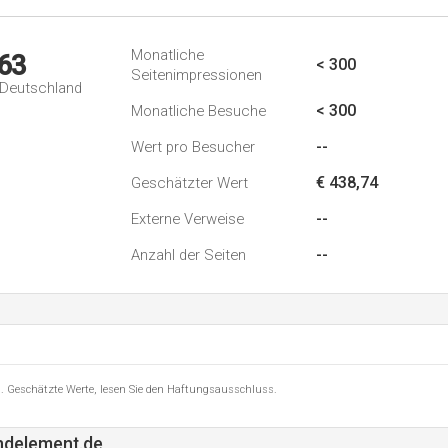
Monatliche
63
< 300
Seitenimpressionen
n Deutschland
< 300
Monatliche Besuche
--
Wert pro Besucher
€ 438,74
Geschätzter Wert
--
Externe Verweise
--
Anzahl der Seiten
8 . Geschätzte Werte, lesen Sie den Haftungsausschluss.
ndelement.de