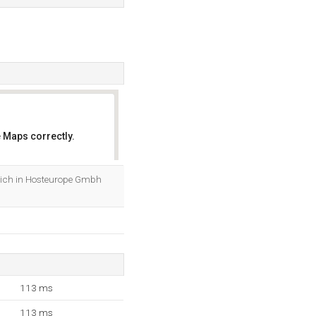
 Maps correctly.
OK
 sich in Hosteurope Gmbh
113 ms
113 ms