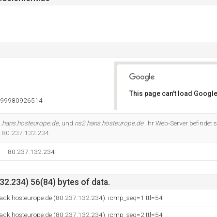
This page can't load Google
999980926514
Do you own this website?
.hans.hosteurope.de
, und
ns2.hans.hosteurope.de
. Ihr Web-Server befindet
et 80.237.132.234.
80.237.132.234
2.234) 56(84) bytes of data.
ck.hosteurope.de (80.237.132.234): icmp_seq=1 ttl=54
ck.hosteurope.de (80.237.132.234): icmp_seq=2 ttl=54