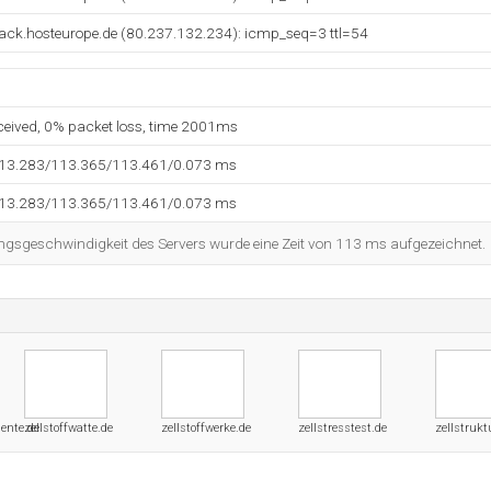
ck.hosteurope.de (80.237.132.234): icmp_seq=3 ttl=54
eceived, 0% packet loss, time 2001ms
113.283/113.365/113.461/0.073 ms
113.283/113.365/113.461/0.073 ms
ngsgeschwindigkeit des Servers wurde eine Zeit von 113 ms aufgezeichnet.
ente.de
zellstoffwatte.de
zellstoffwerke.de
zellstresstest.de
zellstrukt