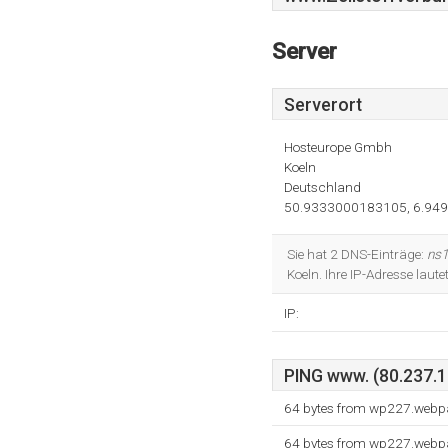
Server
Serverort
Hosteurope Gmbh
Koeln
Deutschland
50.9333000183105, 6.94
Sie hat 2 DNS-Einträge:
ns1
Koeln. Ihre IP-Adresse laut
IP:
PING www. (80.237.13
64 bytes from wp227.webpa
64 bytes from wp227.webpa