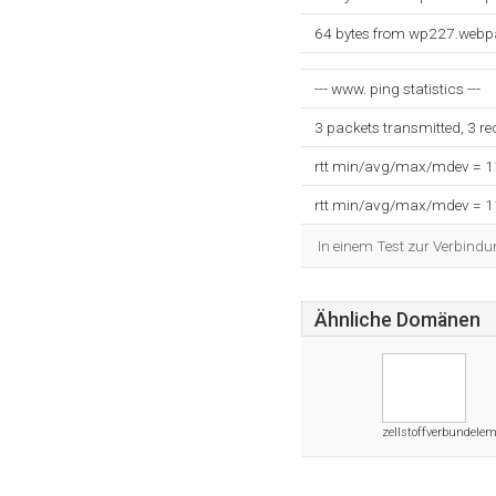
64 bytes from wp227.webpa
--- www. ping statistics ---
3 packets transmitted, 3 r
rtt min/avg/max/mdev = 
rtt min/avg/max/mdev = 
In einem Test zur Verbindu
Ähnliche Domänen
zellstoffverbundelem