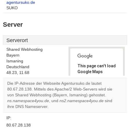
agentursuko.de
SUKO
Server
Serverort
Shared Webhosting
Bayern
Ismaning
This page can't load
Deutschland
Google Maps
48.23, 11.68
correctly.
Die IP-Adresse der Webseite Agentursuko.de lautet
80.67.28.138. Mittels des Apache/2 Web-Servers wird sie
Do you
OK
von Shared Webhosting (Bayern, Ismaning) gehostet.
own this
website?
ns.namespace4you.de
, und
ns2.namespace4you.de
sind
ihre DNS Nameserver.
IP:
80.67.28.138