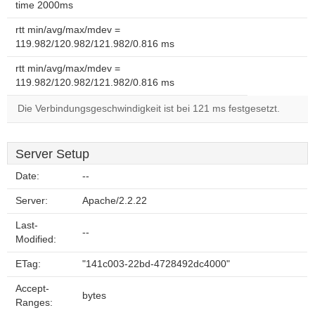
time 2000ms
rtt min/avg/max/mdev =
119.982/120.982/121.982/0.816 ms
rtt min/avg/max/mdev =
119.982/120.982/121.982/0.816 ms
Die Verbindungsgeschwindigkeit ist bei 121 ms festgesetzt.
Server Setup
Date:
--
Server:
Apache/2.2.22
Last-
--
Modified:
ETag:
"141c003-22bd-4728492dc4000"
Accept-
bytes
Ranges: