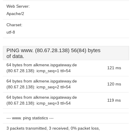
Web Server:
Apache/2
Charset:
utf-8
PING www. (80.67.28.138) 56(84) bytes
of data.
64 bytes from alkmene.ispgateway.de
121 ms
(80.67.28.138): icmp_seq=1 ttl=54
64 bytes from alkmene.ispgateway.de
120 ms
(80.67.28.138): icmp_seq=2 ttl=54
64 bytes from alkmene.ispgateway.de
119 ms
(80.67.28.138): icmp_seq=3 ttl=54
--- www. ping statistics ---
3 packets transmitted, 3 received, 0% packet loss,