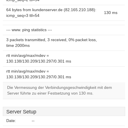
64 bytes from kundenserver.de (82.165.210.188):
130 ms
icmp_seq=3 ttl=54
--- www. ping statistics ---
3 packets transmitted, 3 received, 0% packet loss,
time 2000ms
rtt min/avg/max/mdev =
130.138/130.209/130.297/0.301 ms
rtt min/avg/max/mdev =
130.138/130.209/130.297/0.301 ms
Die Vermessung der Verbindungsgeschwindigkeit mit dem
Server führte zu einer Festsetzung von 130 ms.
Server Setup
Date:
--