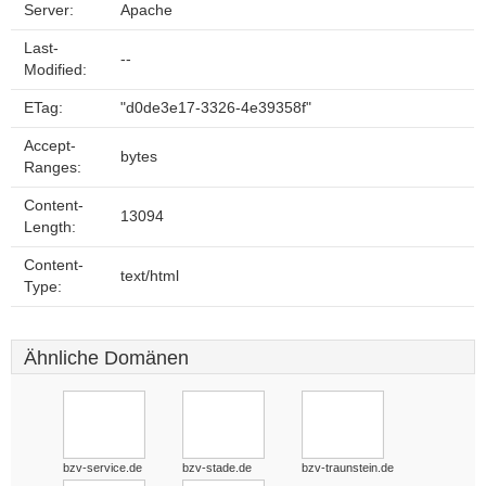
Server:
Apache
Last-
--
Modified:
ETag:
"d0de3e17-3326-4e39358f"
Accept-
bytes
Ranges:
Content-
13094
Length:
Content-
text/html
Type:
Ähnliche Domänen
bzv-service.de
bzv-stade.de
bzv-traunstein.de