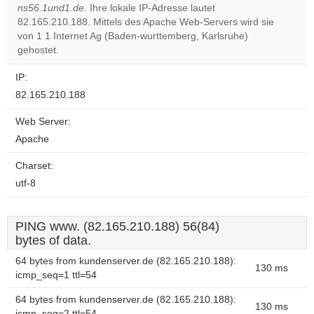
ns56.1und1.de
. Ihre lokale IP-Adresse lautet
Do you
OK
82.165.210.188. Mittels des Apache Web-Servers wird sie
own this
website?
von 1 1 Internet Ag (Baden-wurttemberg, Karlsruhe)
gehostet.
IP:
82.165.210.188
Web Server:
Apache
Charset:
utf-8
PING www. (82.165.210.188) 56(84)
bytes of data.
64 bytes from kundenserver.de (82.165.210.188):
130 ms
icmp_seq=1 ttl=54
64 bytes from kundenserver.de (82.165.210.188):
130 ms
icmp_seq=2 ttl=54