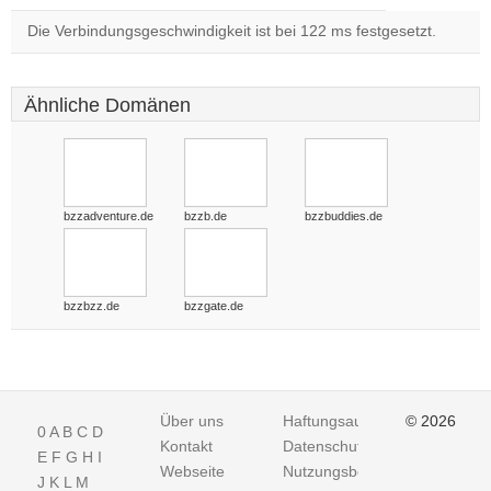
Die Verbindungsgeschwindigkeit ist bei 122 ms festgesetzt.
Ähnliche Domänen
bzzadventure.de
bzzb.de
bzzbuddies.de
bzzbzz.de
bzzgate.de
Über uns
Haftungsausschluss
© 2026
0
A
B
C
D
Kontakt
Datenschutz
E
F
G
H
I
Webseite
Nutzungsbedingungen
J
K
L
M