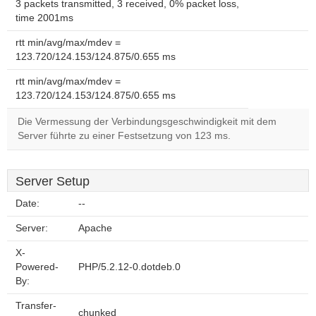
3 packets transmitted, 3 received, 0% packet loss,
time 2001ms
rtt min/avg/max/mdev =
123.720/124.153/124.875/0.655 ms
rtt min/avg/max/mdev =
123.720/124.153/124.875/0.655 ms
Die Vermessung der Verbindungsgeschwindigkeit mit dem
Server führte zu einer Festsetzung von 123 ms.
Server Setup
Date:
--
Server:
Apache
X-
Powered-
PHP/5.2.12-0.dotdeb.0
By:
Transfer-
chunked