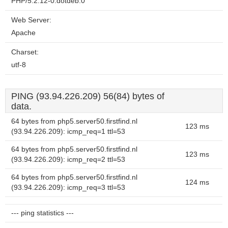
PHP/5.2.12-0.dotdeb.0
Web Server:
Apache
Charset:
utf-8
PING (93.94.226.209) 56(84) bytes of
data.
64 bytes from php5.server50.firstfind.nl
123 ms
(93.94.226.209): icmp_req=1 ttl=53
64 bytes from php5.server50.firstfind.nl
123 ms
(93.94.226.209): icmp_req=2 ttl=53
64 bytes from php5.server50.firstfind.nl
124 ms
(93.94.226.209): icmp_req=3 ttl=53
--- ping statistics ---