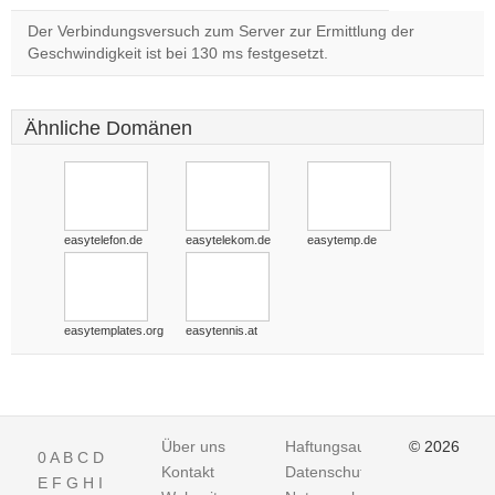
Der Verbindungsversuch zum Server zur Ermittlung der
Geschwindigkeit ist bei 130 ms festgesetzt.
Ähnliche Domänen
easytelefon.de
easytelekom.de
easytemp.de
easytemplates.org
easytennis.at
Über uns
Haftungsausschluss
© 2026
0
A
B
C
D
Kontakt
Datenschutz
E
F
G
H
I