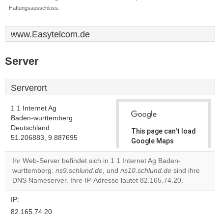
Haftungsausschluss.
www.Easytelcom.de
Server
Serverort
1 1 Internet Ag
Baden-wurttemberg
Deutschland
This page can't load
51.206883, 9.887695
Google Maps
correctly.
Ihr Web-Server befindet sich in 1 1 Internet Ag Baden-
wurttemberg.
ns9.schlund.de
, und
ns10.schlund.de
sind ihre
Do you
OK
DNS Nameserver. Ihre IP-Adresse lautet 82.165.74.20.
own this
website?
IP:
82.165.74.20