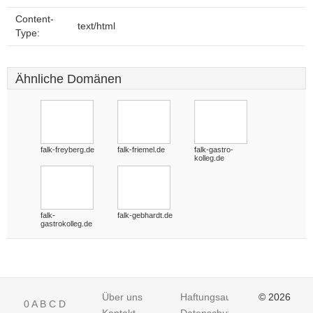
Content-
text/html
Type:
Ähnliche Domänen
falk-freyberg.de
falk-friemel.de
falk-gastro-
kolleg.de
falk-
falk-gebhardt.de
gastrokolleg.de
Über uns
Haftungsausschluss
© 2026
0
A
B
C
D