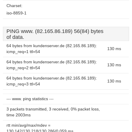
Charset:
iso-8859-1
PING www. (82.165.86.189) 56(84) bytes
of data.
64 bytes from kundenserver.de (82.165.86.189):
130 ms
icmp_req=1 ttl=54
64 bytes from kundenserver.de (82.165.86.189):
130 ms
icmp_req=2 ttl=54
64 bytes from kundenserver.de (82.165.86.189):
130 ms
icmp_req=3 ttl=54
--- www. ping statistics ---
3 packets transmitted, 3 received, 0% packet loss,
time 2003ms
rtt min/avg/max/mdev =
130.142/130.218/130.286/0.059 ms