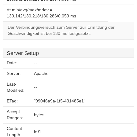
rtt min/avg/max/mdev =
130.142/130.218/130.286/0.059 ms
Der Verbindungsversuch zum Server zur Ermittlung der
Geschwindigkeit ist bei 130 ms festgesetzt.
Server Setup
Date:
--
Server:
Apache
Last-
--
Modified:
ETag:
"99046a9a-1f5-431485e1"
Accept-
bytes
Ranges:
Content-
501
Length: