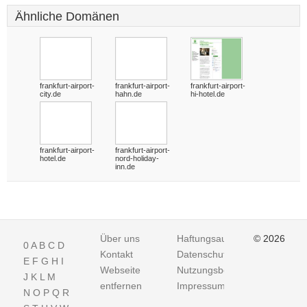
Ähnliche Domänen
frankfurt-airport-
frankfurt-airport-
frankfurt-airport-
city.de
hahn.de
hi-hotel.de
frankfurt-airport-
frankfurt-airport-
hotel.de
nord-holiday-
inn.de
Über uns
Haftungsausschluss
© 2026
0
A
B
C
D
Kontakt
Datenschutz
E
F
G
H
I
Webseite
Nutzungsbedingungen
J
K
L
M
entfernen
Impressum
N
O
P
Q
R