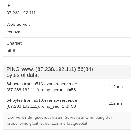
IP:
87.238.192.111
Web Server:
evanzo
Charset:
utf-8
PING www. (87.238.192.111) 56(84)
bytes of data.
64 bytes from s513.evanzo-server.de
112 ms
(87.238.192.111): icmp_seq=1 ttl=53
64 bytes from s513.evanzo-server.de
112 ms
(87.238.192.111): icmp_seq=1 ttl=53
Der Verbindungsversuch zum Server zur Ermittlung der
Geschwindigkeit ist bei 112 ms festgesetzt.