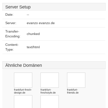
Server Setup
Date:
--
Server:
evanzo evanzo.de
Transfer-
chunked
Encoding:
Content-
text/html
Type:
Ähnliche Domänen
frankfurt-fresh-
frankfurt-
frankfurt-
design.de
freshstyle.de
friends.de