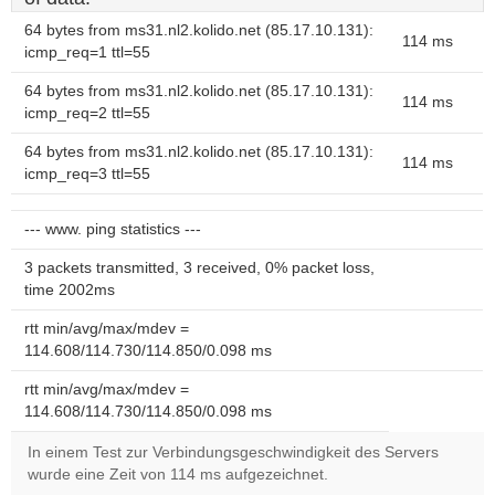
64 bytes from ms31.nl2.kolido.net (85.17.10.131):
114 ms
icmp_req=1 ttl=55
64 bytes from ms31.nl2.kolido.net (85.17.10.131):
114 ms
icmp_req=2 ttl=55
64 bytes from ms31.nl2.kolido.net (85.17.10.131):
114 ms
icmp_req=3 ttl=55
--- www. ping statistics ---
3 packets transmitted, 3 received, 0% packet loss,
time 2002ms
rtt min/avg/max/mdev =
114.608/114.730/114.850/0.098 ms
rtt min/avg/max/mdev =
114.608/114.730/114.850/0.098 ms
In einem Test zur Verbindungsgeschwindigkeit des Servers
wurde eine Zeit von 114 ms aufgezeichnet.