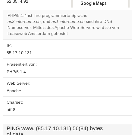
52.35, 4.92
Google Maps
correctly.
PHP/5.1.4 ist ihre programmierte Sprache.
ns2.intername.ch
, und
ns1.intername.ch
sind ihre DNS
Do you
OK
Nameserver. Mittels des Apache Web-Servers wird sie von
own this
website?
Leaseweb Amsterdam gehostet.
IP:
85.17.10.131
Präsentiert von:
PHP/5.1.4
Web Server:
Apache
Charset:
utf-8
PING www. (85.17.10.131) 56(84) bytes
of data.