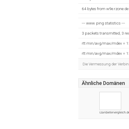
64 bytes from w9e.rzone.de
--- www. ping statistics ---
3 packets transmitted, 3 r
rtt min/avg/max/mdev = 
rtt min/avg/max/mdev = 
Die Vermessung der Verbin
Ähnliche Domänen
izanbietervergleich.d