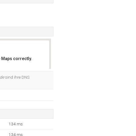
 Maps correctly.
OK
.de
sind ihre DNS
134 ms
134 ms