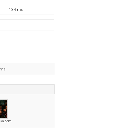
134 ms
 ms.
ska.com