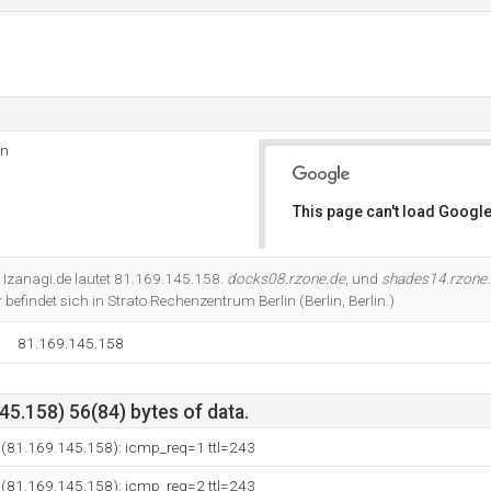
in
This page can't load Google
Do you own this website?
e Izanagi.de lautet 81.169.145.158.
docks08.rzone.de
, und
shades14.rzone
befindet sich in Strato Rechenzentrum Berlin (Berlin, Berlin.)
81.169.145.158
5.158) 56(84) bytes of data.
 (81.169.145.158): icmp_req=1 ttl=243
 (81.169.145.158): icmp_req=2 ttl=243