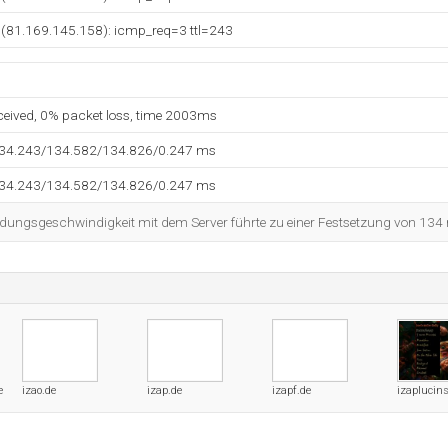
 (81.169.145.158): icmp_req=3 ttl=243
eceived, 0% packet loss, time 2003ms
134.243/134.582/134.826/0.247 ms
134.243/134.582/134.826/0.247 ms
dungsgeschwindigkeit mit dem Server führte zu einer Festsetzung von 134
e
izao.de
izap.de
izapf.de
izaplucin