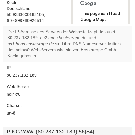
Koeln
Deutschland
This page can't load
50.9333000183105,
Google Maps
6.94999980926514
correctly.
Die IP-Adresse des Servers der Webseite Izapf.de lautet
80.237.132.189.
ns2.hans.hosteurope.de
, und
Do you
OK
ns1.hans.hosteurope.de
sind ihre DNS Nameserver. Mittels
own this
website?
des nginx/0 Web-Servers wird sie von Hosteurope Gmbh
Koeln gehostet.
IP:
80.237.132.189
Web Server:
nginx/0
Charset:
utf-8
PING www. (80.237.132.189) 56(84)