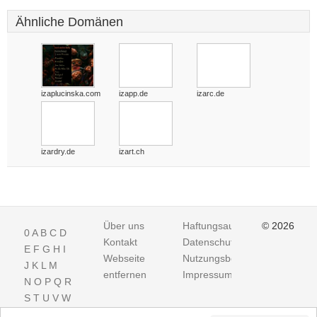
Ähnliche Domänen
izaplucinska.com
izapp.de
izarc.de
izardry.de
izart.ch
Über uns
Haftungsausschluss
© 2026
0
A
B
C
D
Kontakt
Datenschutz
E
F
G
H
I
Webseite
Nutzungsbedingungen
J
K
L
M
entfernen
Impressum
N
O
P
Q
R
S
T
U
V
W
X
Y
Z