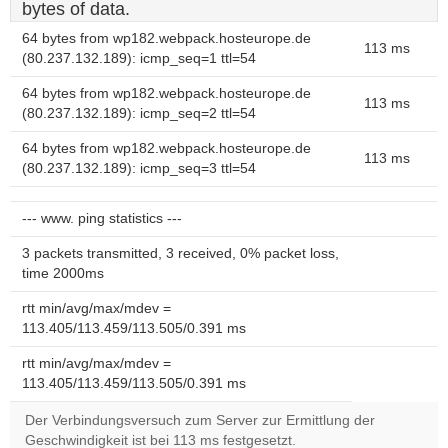
bytes of data.
64 bytes from wp182.webpack.hosteurope.de
113 ms
(80.237.132.189): icmp_seq=1 ttl=54
64 bytes from wp182.webpack.hosteurope.de
113 ms
(80.237.132.189): icmp_seq=2 ttl=54
64 bytes from wp182.webpack.hosteurope.de
113 ms
(80.237.132.189): icmp_seq=3 ttl=54
--- www. ping statistics ---
3 packets transmitted, 3 received, 0% packet loss,
time 2000ms
rtt min/avg/max/mdev =
113.405/113.459/113.505/0.391 ms
rtt min/avg/max/mdev =
113.405/113.459/113.505/0.391 ms
Der Verbindungsversuch zum Server zur Ermittlung der
Geschwindigkeit ist bei 113 ms festgesetzt.