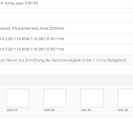
49: icmp_seq=3 ttl=55
eceived, 0% packet loss, time 2000ms
114.226/114.858/116.081/0.907 ms
114.226/114.858/116.081/0.907 ms
 Server zur Ermittlung der Geschwindigkeit ist bei 114 ms festgesetzt.
izart.ch
izart.de
izas.at
izas.de