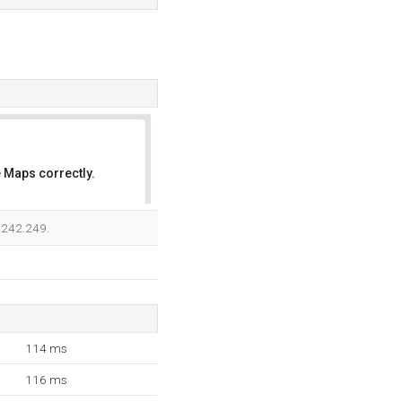
 Maps correctly.
OK
5.242.249.
114 ms
116 ms