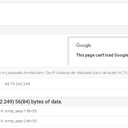
This page can't load Google
Do you own this website?
ch in Leaseweb Amsterdam. Die IP-Adresse der Webseite Izarc.de lautet 94.7
94.75.242.249
.249) 56(84) bytes of data.
49: icmp_seq=1 ttl=55
49: icmp_seq=2 ttl=55