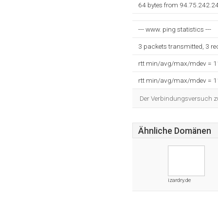
64 bytes from 94.75.242.2
--- www. ping statistics ---
3 packets transmitted, 3 r
rtt min/avg/max/mdev = 
rtt min/avg/max/mdev = 
Der Verbindungsversuch zum
Ähnliche Domänen
izardry.de