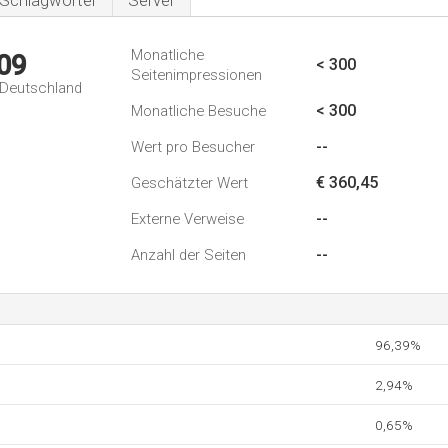
Schlagwörter
Server
Monatliche
09
< 300
Seitenimpressionen
n Deutschland
< 300
Monatliche Besuche
--
Wert pro Besucher
€ 360,45
Geschätzter Wert
--
Externe Verweise
--
Anzahl der Seiten
96,39%
2,94%
0,65%