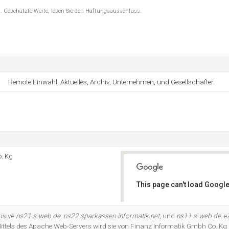
8 . Geschätzte Werte, lesen Sie den Haftungsausschluss.
Remote Einwahl, Aktuelles, Archiv, Unternehmen, und Gesellschafter.
. Kg
This page can't load Google
Do you own this website?
lusive
ns21.s-web.de
,
ns22.sparkassen-informatik.net
, und
ns11.s-web.de
. e
ttels des Apache Web-Servers wird sie von Finanz Informatik Gmbh Co. Kg