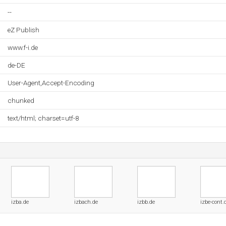
--
eZ Publish
www.f-i.de
de-DE
User-Agent,Accept-Encoding
chunked
text/html; charset=utf-8
izba.de
izbach.de
izbb.de
izbe-cont.