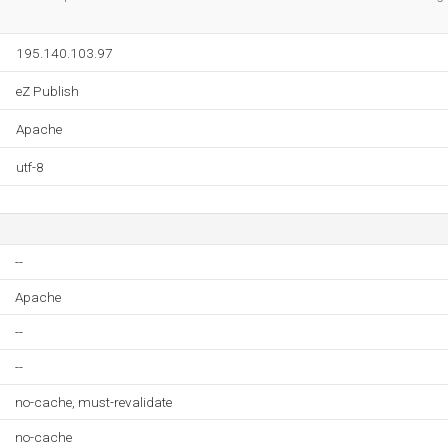
195.140.103.97
eZ Publish
Apache
utf-8
--
Apache
--
--
no-cache, must-revalidate
no-cache