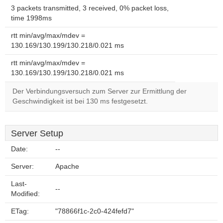
3 packets transmitted, 3 received, 0% packet loss,
time 1998ms
rtt min/avg/max/mdev =
130.169/130.199/130.218/0.021 ms
rtt min/avg/max/mdev =
130.169/130.199/130.218/0.021 ms
Der Verbindungsversuch zum Server zur Ermittlung der
Geschwindigkeit ist bei 130 ms festgesetzt.
Server Setup
Date:
--
Server:
Apache
Last-
--
Modified:
ETag:
"78866f1c-2c0-424fefd7"