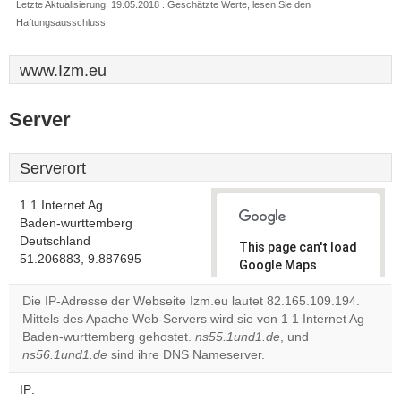
Letzte Aktualisierung: 19.05.2018 . Geschätzte Werte, lesen Sie den
Haftungsausschluss.
www.Izm.eu
Server
Serverort
1 1 Internet Ag
Baden-wurttemberg
Deutschland
This page can't load
51.206883, 9.887695
Google Maps
correctly.
Die IP-Adresse der Webseite Izm.eu lautet 82.165.109.194.
Mittels des Apache Web-Servers wird sie von 1 1 Internet Ag
Do you
OK
Baden-wurttemberg gehostet.
ns55.1und1.de
own this
, und
website?
ns56.1und1.de
sind ihre DNS Nameserver.
IP: