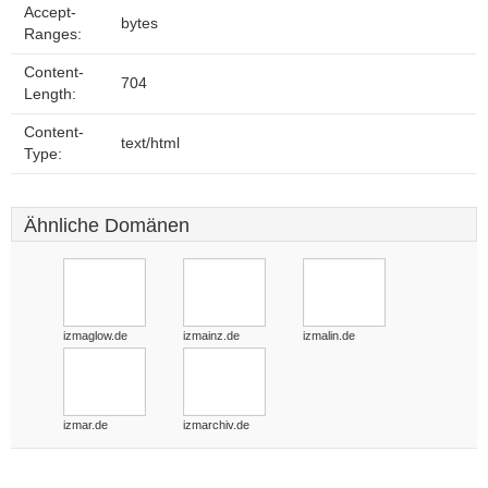
Accept-
bytes
Ranges:
Content-
704
Length:
Content-
text/html
Type:
Ähnliche Domänen
izmaglow.de
izmainz.de
izmalin.de
izmar.de
izmarchiv.de