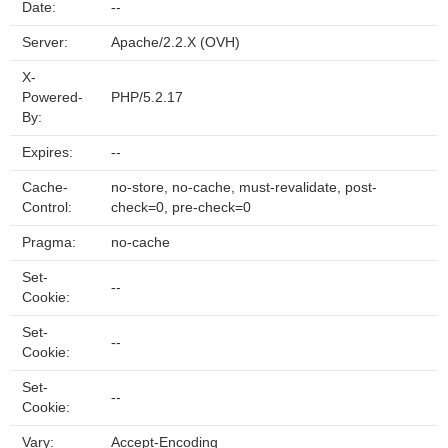
Date:
--
Server:
Apache/2.2.X (OVH)
X-
Powered-
PHP/5.2.17
By:
Expires:
--
Cache-
no-store, no-cache, must-revalidate, post-
Control:
check=0, pre-check=0
Pragma:
no-cache
Set-
--
Cookie:
Set-
--
Cookie:
Set-
--
Cookie:
Vary:
Accept-Encoding