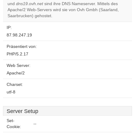
und
dns19.ovh.net
sind ihre DNS Nameserver. Mittels des
Do you
OK
Apache/2 Web-Servers wird sie von Ovh Gmbh (Saarland,
own this
website?
Saarbrucken) gehostet.
IP:
87.98.247.19
Präsentiert von:
PHP/5.2.17
Web Server:
Apache/2
Charset:
utf-8
Server Setup
Set-
--
Cookie: