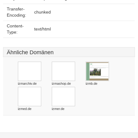
Transfer-
chunked
Encoding:
Content-
text/html
Type:
Ähnliche Domänen
izmarchiv.de
izmashop.de
izmb.de
izmed.de
izmer.de