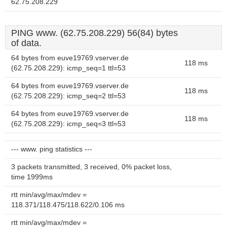
62.75.208.229
PING www. (62.75.208.229) 56(84) bytes
of data.
64 bytes from euve19769.vserver.de
118 ms
(62.75.208.229): icmp_seq=1 ttl=53
64 bytes from euve19769.vserver.de
118 ms
(62.75.208.229): icmp_seq=2 ttl=53
64 bytes from euve19769.vserver.de
118 ms
(62.75.208.229): icmp_seq=3 ttl=53
--- www. ping statistics ---
3 packets transmitted, 3 received, 0% packet loss,
time 1999ms
rtt min/avg/max/mdev =
118.371/118.475/118.622/0.106 ms
rtt min/avg/max/mdev =