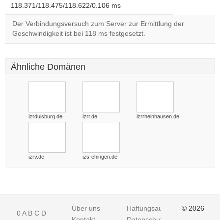
118.371/118.475/118.622/0.106 ms
Der Verbindungsversuch zum Server zur Ermittlung der
Geschwindigkeit ist bei 118 ms festgesetzt.
Ähnliche Domänen
izrduisburg.de
izrr.de
izrrheinhausen.de
izrv.de
izs-ehingen.de
Über uns
Haftungsausschluss
© 2026
0
A
B
C
D
Kontakt
Datenschutz