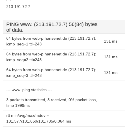
213.191.72.7
PING www. (213.191.72.7) 56(84) bytes
of data.
64 bytes from web-p.hansenet.de (213.191.72.7):
131 ms
icmp_seq=1 ttl=243
64 bytes from web-p.hansenet.de (213.191.72.7):
131 ms
icmp_seq=2 ttl=243
64 bytes from web-p.hansenet.de (213.191.72.7):
131 ms
icmp_seq=3 ttl=243
--- www. ping statistics ---
3 packets transmitted, 3 received, 0% packet loss,
time 1999ms
rtt min/avg/max/mdev =
131.577/131.659/131.735/0.064 ms