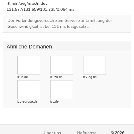
rtt min/avg/max/mdev =
131.577/131.659/131.735/0.064 ms
Der Verbindungsversuch zum Server zur Ermittlung der
Geschwindigkeit ist bei 131 ms festgesetzt.
Ähnliche Domänen
izus.de
izuzu.de
izv-ag.de
izv-europa.de
izv.de
Über uns
Haftungsausschluss
© 2026