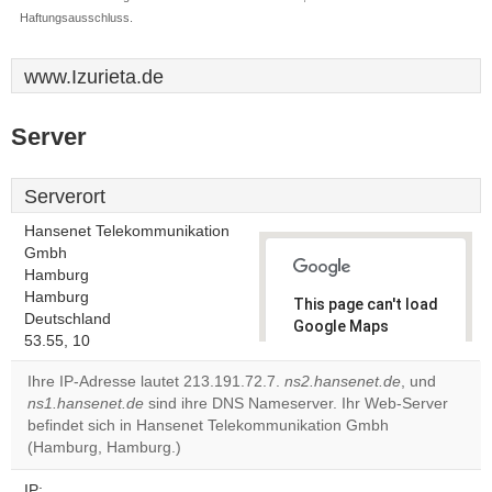
Haftungsausschluss.
www.Izurieta.de
Server
Serverort
Hansenet Telekommunikation
Gmbh
Hamburg
Hamburg
This page can't load
Deutschland
Google Maps
53.55, 10
correctly.
Ihre IP-Adresse lautet 213.191.72.7.
ns2.hansenet.de
, und
Do you
ns1.hansenet.de
sind ihre DNS Nameserver. Ihr Web-Server
OK
own this
befindet sich in Hansenet Telekommunikation Gmbh
website?
(Hamburg, Hamburg.)
IP: