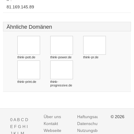
81.169.145.89
Ähnliche Domänen
think-pott.de
think-power.de
think-pr.de
think-print.de
think-
progressive.de
Über uns
Haftungsausschluss
© 2026
0
A
B
C
D
Kontakt
Datenschutz
E
F
G
H
I
Webseite
Nutzungsbedingungen
J
K
L
M