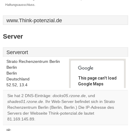
Haftungsausschluss.
www.Think-potenzial.de
Server
Serverort
Strato Rechenzentrum Berlin
Berlin
Berlin
This page can't load
Deutschland
Google Maps
52.52, 13.4
correctly.
Sie hat 2 DNS-Einträge:
docks05.rzone.de
, und
shades01.rzone.de
. Ihr Web-Server befindet sich in Strato
Do you
OK
Rechenzentrum Berlin (Berlin, Berlin.) Die IP-Adresse des
own this
website?
Servers der Webseite Think-potenzial.de lautet
81.169.145.89.
IP: