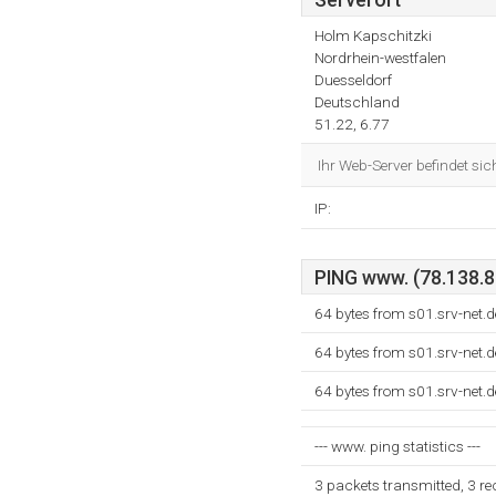
Serverort
Holm Kapschitzki
Nordrhein-westfalen
Duesseldorf
Deutschland
51.22, 6.77
Ihr Web-Server befindet sic
IP:
PING www. (78.138.89
64 bytes from s01.srv-net.
64 bytes from s01.srv-net.
64 bytes from s01.srv-net.
--- www. ping statistics ---
3 packets transmitted, 3 r