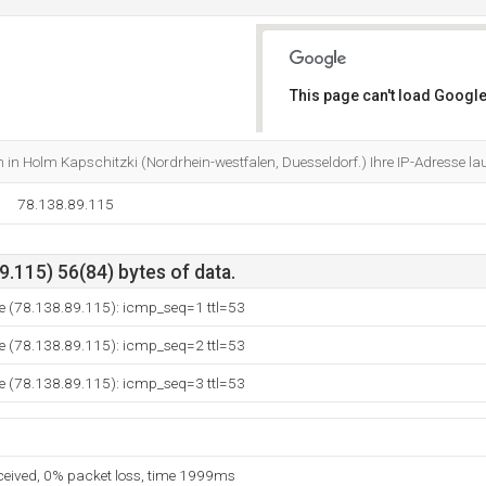
This page can't load Google
Do you own this website?
h in Holm Kapschitzki (Nordrhein-westfalen, Duesseldorf.) Ihre IP-Adresse la
78.138.89.115
.115) 56(84) bytes of data.
de (78.138.89.115): icmp_seq=1 ttl=53
de (78.138.89.115): icmp_seq=2 ttl=53
de (78.138.89.115): icmp_seq=3 ttl=53
eceived, 0% packet loss, time 1999ms