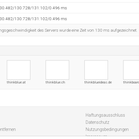
130.482/130.728/131.102/0.496 ms
130.482/130.728/131.102/0.496 ms
ngsgeschwindigkeit des Servers wurde eine Zeit von 130 ms aufgezeichnet.
thinkblue.at
thinkblue.ch
thinkblueideas.de
thinkboar
Haftungsausschluss
Datenschutz
entfernen
Nutzungsbedingungen
Impressum