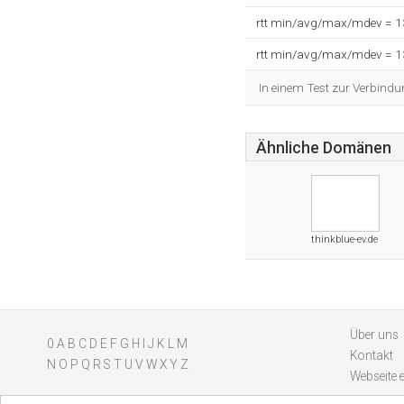
rtt min/avg/max/mdev = 
rtt min/avg/max/mdev = 
In einem Test zur Verbindu
Ähnliche Domänen
thinkblue-ev.de
Über uns
0
A
B
C
D
E
F
G
H
I
J
K
L
M
Kontakt
N
O
P
Q
R
S
T
U
V
W
X
Y
Z
Webseite 