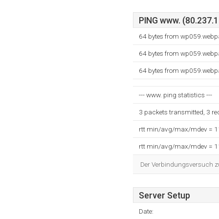
PING www. (80.237.13
64 bytes from wp059.webpa
64 bytes from wp059.webpa
64 bytes from wp059.webpa
--- www. ping statistics ---
3 packets transmitted, 3 r
rtt min/avg/max/mdev = 
rtt min/avg/max/mdev = 
Der Verbindungsversuch zum
Server Setup
Date: