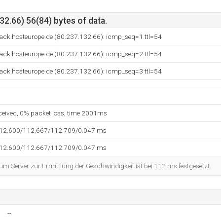
2.66) 56(84) bytes of data.
ck.hosteurope.de (80.237.132.66): icmp_seq=1 ttl=54
ck.hosteurope.de (80.237.132.66): icmp_seq=2 ttl=54
ck.hosteurope.de (80.237.132.66): icmp_seq=3 ttl=54
eceived, 0% packet loss, time 2001ms
112.600/112.667/112.709/0.047 ms
112.600/112.667/112.709/0.047 ms
 Server zur Ermittlung der Geschwindigkeit ist bei 112 ms festgesetzt.
--