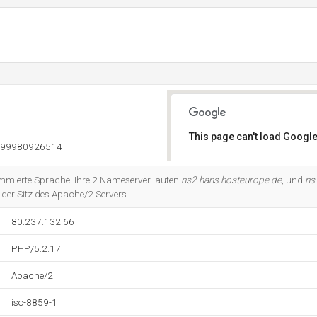
This page can't load Google
999980926514
Do you own this website?
ammierte Sprache. Ihre 2 Nameserver lauten
ns2.hans.hosteurope.de
, und
ns
der Sitz des Apache/2 Servers.
80.237.132.66
PHP/5.2.17
Apache/2
iso-8859-1