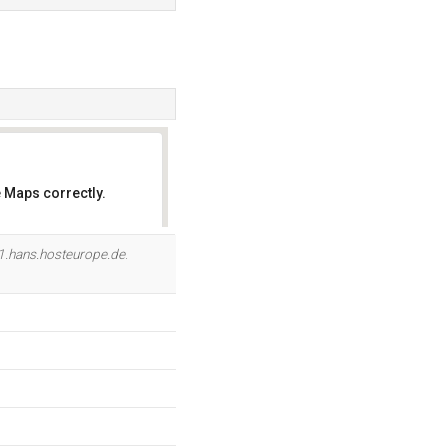
 Maps correctly.
OK
1.hans.hosteurope.de
.