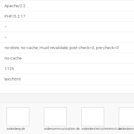
Apache/2.2
PHP/5.2.17
--
--
no-store, no-cache, must-revalidate, post-check=0, pre-check=0
no-cache
1125
text/html
widerberg.de
widercommunication.de
widerdentierischenernst.de
widerdiem