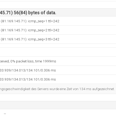
5.71) 56(84) bytes of data.
e (81.169.145.71): icmp_seq=1 ttl=242
e (81.169.145.71): icmp_seq=2 ttl=242
e (81.169.145.71): icmp_seq=3 ttl=242
eceived, 0% packet loss, time 1999ms
133.939/134.013/134.101/0.306 ms
133.939/134.013/134.101/0.306 ms
ngsgeschwindigkeit des Servers wurde eine Zeit von 134 ms aufgezeichnet.
--