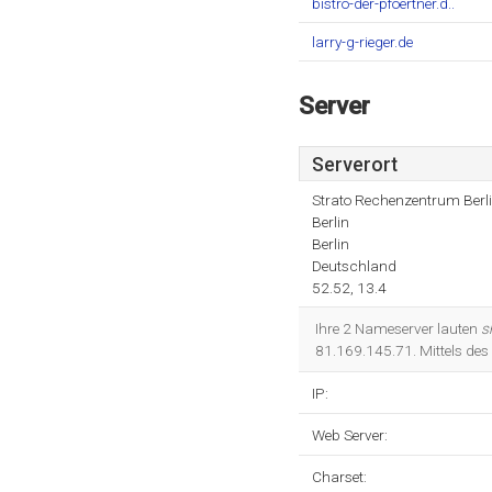
bistro-der-pfoertner.d..
larry-g-rieger.de
Server
Serverort
Strato Rechenzentrum Berl
Berlin
Berlin
Deutschland
52.52, 13.4
Ihre 2 Nameserver lauten
s
81.169.145.71. Mittels des
IP:
Web Server:
Charset: