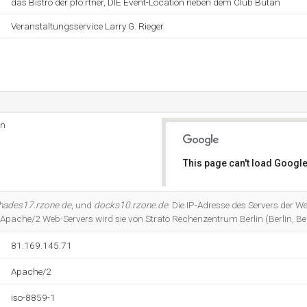
das Bistro der pfo:rtner, DIE Event-Location neben dem Club Butan
Veranstaltungsservice Larry G. Rieger
in
This page can't load Google
Do you own this website?
hades17.rzone.de
, und
docks10.rzone.de
. Die IP-Adresse des Servers der W
 Apache/2 Web-Servers wird sie von Strato Rechenzentrum Berlin (Berlin, Ber
81.169.145.71
Apache/2
iso-8859-1