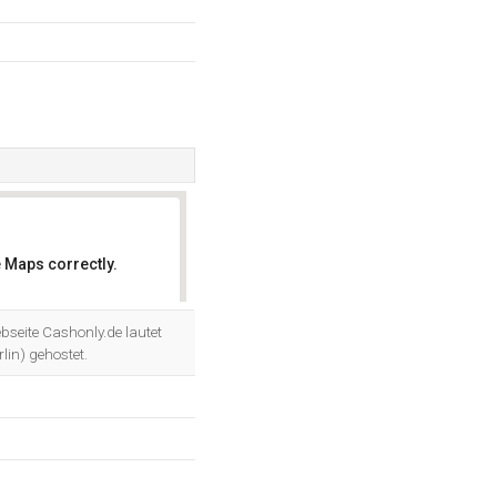
 Maps correctly.
OK
ebseite Cashonly.de lautet
lin) gehostet.