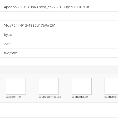
Apache/2.2.19 (Unix) mod_ssl/2.2.19 OpenSSL/0.9.8r
--
"4ca7644-912-4380d17b9ef26"
bytes
2322
text/html
cashoon.net
cashoptimizer.de
cashorder.de
cashornot