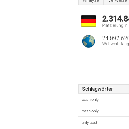
Analyse
Verweise
2.314.8
Platzierung i
24.892.62
Weltweit Rang
Schlagwörter
cash only
cash only
only cash