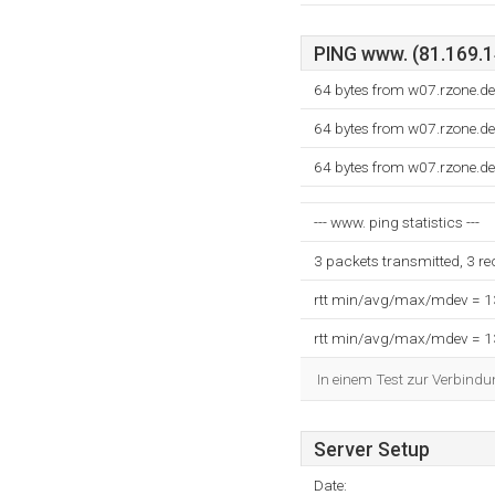
PING www. (81.169.14
64 bytes from w07.rzone.d
64 bytes from w07.rzone.d
64 bytes from w07.rzone.d
--- www. ping statistics ---
3 packets transmitted, 3 r
rtt min/avg/max/mdev = 
rtt min/avg/max/mdev = 
In einem Test zur Verbindu
Server Setup
Date: