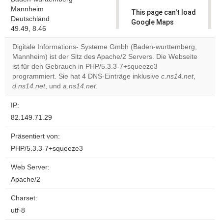
Mannheim
This page can't load
Deutschland
Google Maps
49.49, 8.46
correctly.
Digitale Informations- Systeme Gmbh (Baden-wurttemberg,
Do you
Mannheim) ist der Sitz des Apache/2 Servers. Die Webseite
OK
own this
ist für den Gebrauch in PHP/5.3.3-7+squeeze3
website?
programmiert. Sie hat 4 DNS-Einträge inklusive
c.ns14.net
,
d.ns14.net
, und
a.ns14.net
.
IP:
82.149.71.29
Präsentiert von:
PHP/5.3.3-7+squeeze3
Web Server:
Apache/2
Charset:
utf-8