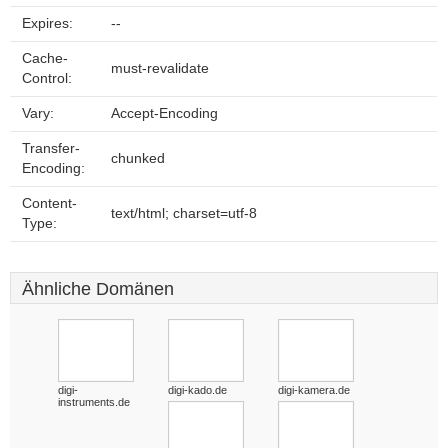
Expires:
--
Cache-
must-revalidate
Control:
Vary:
Accept-Encoding
Transfer-
chunked
Encoding:
Content-
text/html; charset=utf-8
Type:
Ähnliche Domänen
digi-
digi-kado.de
digi-kamera.de
instruments.de