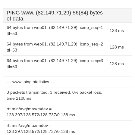
PING www. (82.149.71.29) 56(84) bytes
of data.
64 bytes from web01. (82.149.71.29): icmp_seq=1
128 ms
ttl=53
64 bytes from web01. (82.149.71.29): icmp_seq=2
128 ms
ttl=53
64 bytes from web01. (82.149.71.29): icmp_seq=3
128 ms
ttl=53
--- www. ping statistics ---
3 packets transmitted, 3 received, 0% packet loss,
time 2108ms
rtt min/avg/max/mdev =
128.397/128.572/128.737/0.138 ms
rtt min/avg/max/mdev =
128.397/128.572/128.737/0.138 ms