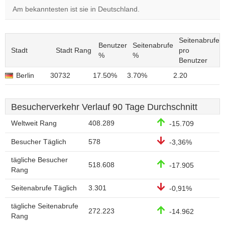
Am bekanntesten ist sie in Deutschland.
Seitenabrufe
Benutzer
Seitenabrufe
Stadt
Stadt Rang
pro
%
%
Benutzer
Berlin
30732
17.50%
3.70%
2.20
Besucherverkehr Verlauf 90 Tage Durchschnitt
Weltweit Rang
408.289
-15.709
Besucher Täglich
578
-3,36%
tägliche Besucher
518.608
-17.905
Rang
Seitenabrufe Täglich
3.301
-0,91%
tägliche Seitenabrufe
272.223
-14.962
Rang