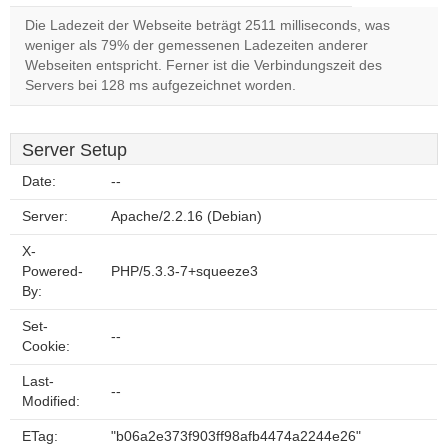
Die Ladezeit der Webseite beträgt 2511 milliseconds, was
weniger als 79% der gemessenen Ladezeiten anderer
Webseiten entspricht. Ferner ist die Verbindungszeit des
Servers bei 128 ms aufgezeichnet worden.
Server Setup
Date:
--
Server:
Apache/2.2.16 (Debian)
X-
Powered-
PHP/5.3.3-7+squeeze3
By:
Set-
--
Cookie:
Last-
--
Modified:
ETag:
"b06a2e373f903ff98afb4474a2244e26"