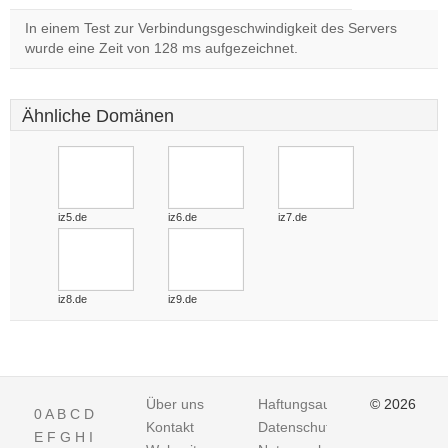
In einem Test zur Verbindungsgeschwindigkeit des Servers
wurde eine Zeit von 128 ms aufgezeichnet.
Ähnliche Domänen
iz5.de
iz6.de
iz7.de
iz8.de
iz9.de
Über uns
Haftungsausschluss
© 2026
0
A
B
C
D
Kontakt
Datenschutz
E
F
G
H
I