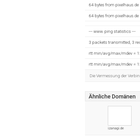
64 bytes from pixelhaus.de
64 bytes from pixelhaus.de
--- www. ping statistics ---
3 packets transmitted, 3 r
rtt min/avg/max/mdev = 
rtt min/avg/max/mdev = 
Die Vermessung der Verbin
Ähnliche Domänen
izanagi.de