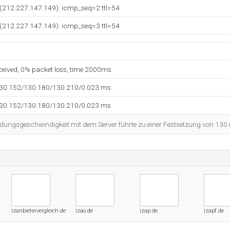
 (212.227.147.149): icmp_seq=2 ttl=54
 (212.227.147.149): icmp_seq=3 ttl=54
eceived, 0% packet loss, time 2000ms
130.152/130.180/130.210/0.023 ms
130.152/130.180/130.210/0.023 ms
dungsgeschwindigkeit mit dem Server führte zu einer Festsetzung von 130
izanbietervergleich.de
izao.de
izap.de
izapf.de