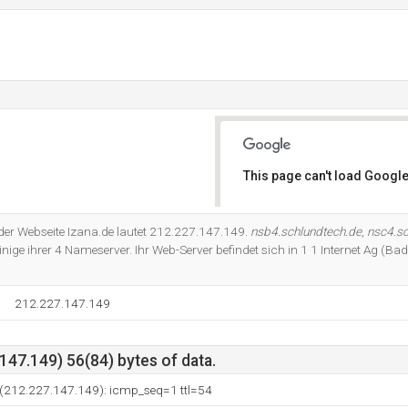
This page can't load Google
Do you own this website?
 der Webseite Izana.de lautet 212.227.147.149.
nsb4.schlundtech.de
,
nsc4.sc
inige ihrer 4 Nameserver. Ihr Web-Server befindet sich in 1 1 Internet Ag (B
212.227.147.149
47.149) 56(84) bytes of data.
 (212.227.147.149): icmp_seq=1 ttl=54