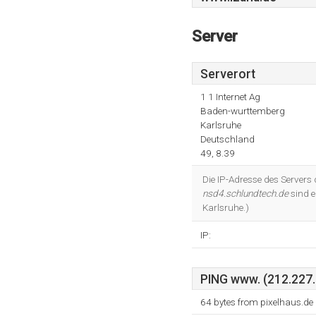
Server
Serverort
1 1 Internet Ag
Baden-wurttemberg
Karlsruhe
Deutschland
49, 8.39
Die IP-Adresse des Servers
nsd4.schlundtech.de
sind e
Karlsruhe.)
IP:
PING www. (212.227.1
64 bytes from pixelhaus.de