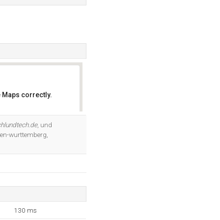
 Maps correctly.
OK
hlundtech.de
, und
aden-wurttemberg,
130 ms