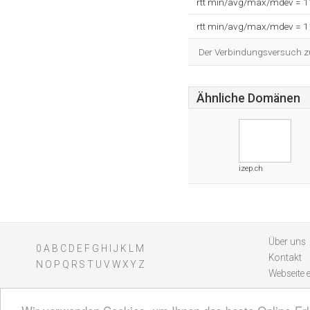
rtt min/avg/max/mdev = 
rtt min/avg/max/mdev = 
Der Verbindungsversuch zum
Ähnliche Domänen
izep.ch
Über uns
0
A
B
C
D
E
F
G
H
I
J
K
L
M
Kontakt
N
O
P
Q
R
S
T
U
V
W
X
Y
Z
Webseite 