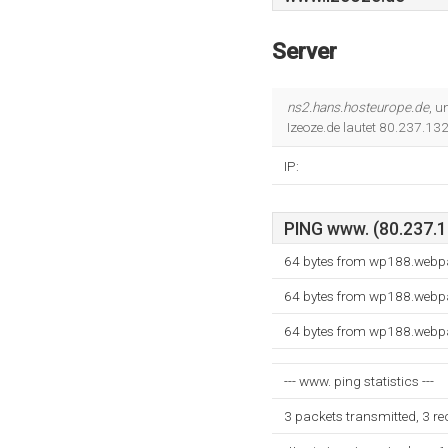
Server
ns2.hans.hosteurope.de
, 
Izeoze.de lautet 80.237.13
IP:
PING www. (80.237.13
64 bytes from wp188.webpa
64 bytes from wp188.webpa
64 bytes from wp188.webpa
--- www. ping statistics ---
3 packets transmitted, 3 r