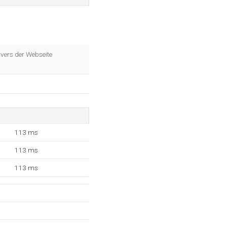
vers der Webseite
113 ms
113 ms
113 ms