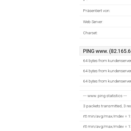
Präsentiert von:
Web Server:
Charset:
PING www. (82.165.66
64 bytes from kundenserver
64 bytes from kundenserver
64 bytes from kundenserver
--- www. ping statistics ---
3 packets transmitted, 3 r
rtt min/avg/max/mdev = 
rtt min/avg/max/mdev = 