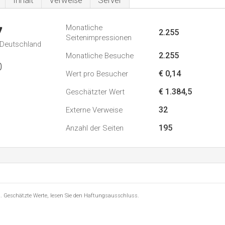
Inhalt
Verweise
Server
Monatliche
7
2.255
Seitenimpressionen
n Deutschland
2.255
Monatliche Besuche
0
€ 0,14
Wert pro Besucher
€ 1.384,5
Geschätzter Wert
32
Externe Verweise
195
Anzahl der Seiten
8 . Geschätzte Werte, lesen Sie den Haftungsausschluss.