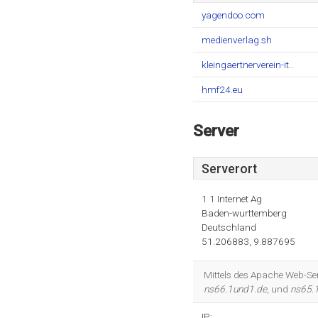
yagendoo.com
medienverlag.sh
kleingaertnerverein-it..
hmf24.eu
Server
Serverort
1 1 Internet Ag
Baden-wurttemberg
Deutschland
51.206883, 9.887695
Mittels des Apache Web-Ser
ns66.1und1.de
, und
ns65.
IP: