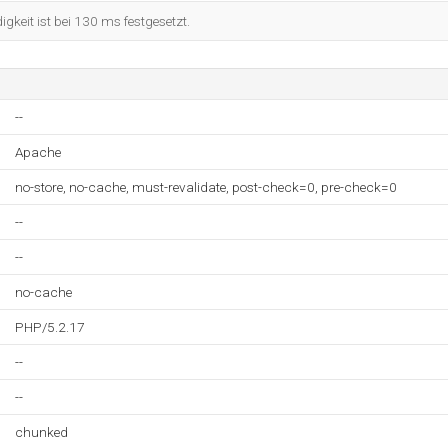
keit ist bei 130 ms festgesetzt.
--
Apache
no-store, no-cache, must-revalidate, post-check=0, pre-check=0
--
--
no-cache
PHP/5.2.17
--
--
chunked