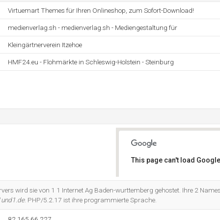
Virtuemart Themes für Ihren Onlineshop, zum Sofort-Download!
medienverlag.sh - medienverlag.sh - Mediengestaltung für
Kleingärtnerverein Itzehoe
HMF24.eu - Flohmärkte in Schleswig-Holstein - Steinburg
This page can't load Google
Do you own this website?
vers wird sie von 1 1 Internet Ag Baden-wurttemberg gehostet. Ihre 2 Names
1und1.de
. PHP/5.2.17 ist ihre programmierte Sprache.
82.165.66.227