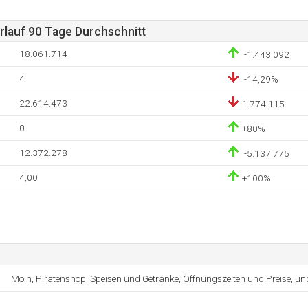
lauf 90 Tage Durchschnitt
18.061.714
-1.443.092
4
-14,29%
22.614.473
1.774.115
0
+80%
12.372.278
-5.137.775
4,00
+100%
Moin, Piratenshop, Speisen und Getränke, Öffnungszeiten und Preise, un