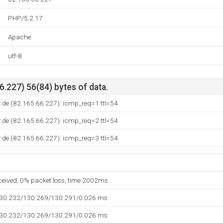
PHP/5.2.17
Apache
utf-8
.227) 56(84) bytes of data.
.de (82.165.66.227): icmp_req=1 ttl=54
.de (82.165.66.227): icmp_req=2 ttl=54
.de (82.165.66.227): icmp_req=3 ttl=54
eceived, 0% packet loss, time 2002ms
130.232/130.269/130.291/0.026 ms
130.232/130.269/130.291/0.026 ms